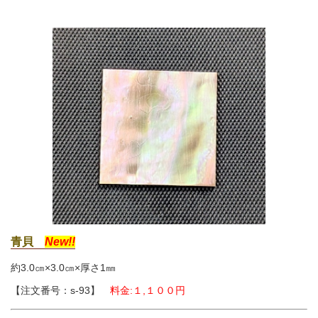
青貝
New!!
約3.0㎝×3.0㎝
×厚さ1㎜
【注文番号：s-93】
料金:１,１００円