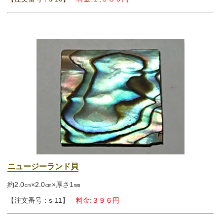
ニュージーランド貝
約2.0㎝×2.0㎝
×厚さ1㎜
【注文番号：s-11】
料金:３９６円