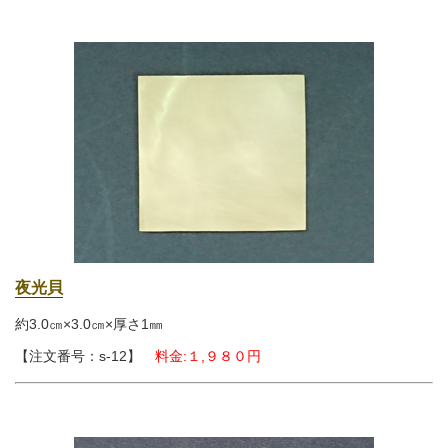
夜光貝
約3.0㎝×3.0㎝
×厚さ1㎜
【注文番号：s-12】
料金:１,９８０円