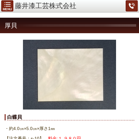
藤井漆工芸株式会社
MENU
厚貝
白蝶貝
・約4.0㎝×5.0㎝
×厚さ1
㎜
【注文番号：s-10】
料金:１,９８０円