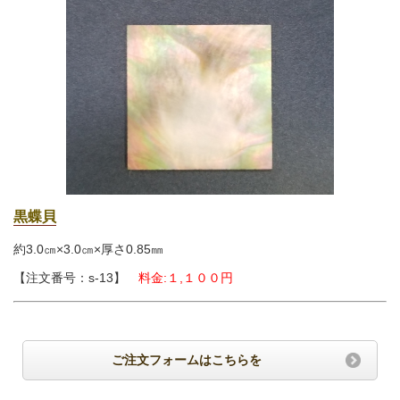
黒蝶貝
約3.0㎝×3.0㎝×厚さ0.85㎜
【注文番号：s-13】
料金:１,１００円
ご注文フォームはこちらを