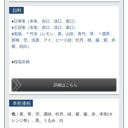
顔料
●
日華朱
（本朱、赤口、淡口、黄口）
●王冠朱
（本朱、赤口、淡口、黄口）
●黒箱、＊竹谷
（レモン、黄、山吹、青竹、草、＊濃草、
新橋、空、浅黄、アイ、ピース紺、牡丹、桃、藤、紫、赤
紫、純白）
●
桜花弁柄
詳細はこちら
本乾漆粉
色：
黄、青、空、濃緑、牡丹、緑、紫、藤、赤、本朱(オ
レンジ色）、黒、うるみ、白