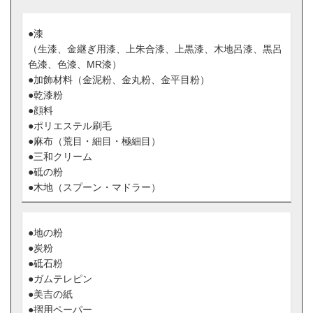
●漆
（生漆、金継ぎ用漆、上朱合漆、上黒漆、木地呂漆、黒呂
色漆、色漆、MR漆）
●加飾材料
（金泥粉、金丸粉、金平目粉）
●乾漆粉
●顔料
●ポリエステル刷毛
●麻布（荒目・細目・極細目）
●三和クリーム
●砥の粉
●木地（スプーン・マドラー）
●地の粉
●炭粉
●砥石粉
●ガムテレピン
●美吉の紙
●摺用ペーパー