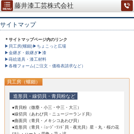
藤井漆工芸株式会社
MENU
サイトマップ
＊サイトマップページ内のリンク
▶貝工房(螺鈿)
▶ちょこっと広場
▶金継ぎ・銀継ぎ
▶漆
▶蒔絵道具・漆工材料
▶各種フォーム(ご注文・価格表請求など）
貝工房（螺鈿）
造形貝・線切貝・青貝粉など
●青貝粉
（微塵・小三・中三・大三）
●線切貝
（あわび貝・ニュージーランド貝）
●曲面貝
（青貝・メキシコあわび貝）
●造形貝
（青貝・ﾆｭｰｼﾞｰﾗﾝﾄﾞ貝・夜光貝）
星・丸・桜の花
びら・ハート・四角・花・涙