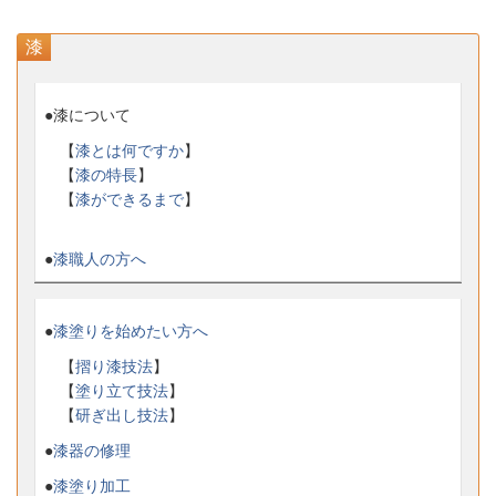
漆
●漆について
【
漆とは何ですか
】
【
漆の特長
】
【
漆ができるまで
】
●
漆職人の方へ
●
漆塗りを始めたい方へ
【
摺り漆技法
】
【
塗り立て技法
】
【
研ぎ出し技法
】
●
漆器の修理
●
漆塗り加工