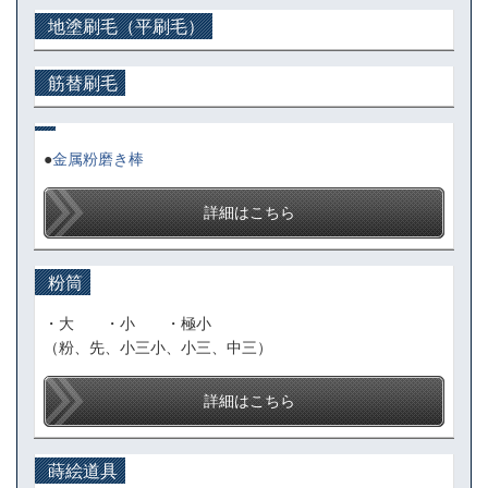
地塗刷毛（平刷毛）
筋替刷毛
●
金属粉磨き棒
詳細はこちら
粉筒
・大 ・小 ・極小
（粉、先、小三小、小三、中三）
詳細はこちら
蒔絵道具