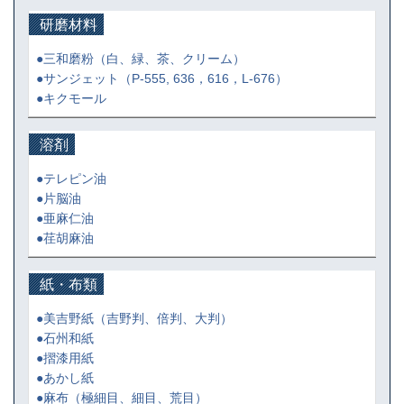
研磨材料
●三和磨粉
（白、緑、茶、クリーム）
●サンジェット
（P-555, 636，616，L-676）
●キクモール
溶剤
●テレピン油
●片脳油
●亜麻仁油
●荏胡麻油
紙・布類
●美吉野紙
（吉野判、倍判、大判）
●石州和紙
●摺漆用紙
●あかし紙
●麻布
（極細目、細目、荒目）