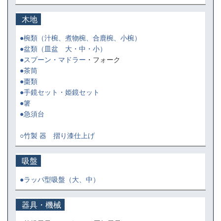
木地
●椀類
（汁椀、煮物椀、合鹿椀、小椀）
●盆類
（皿盆 大・中・小）
●スプーン・マドラー
・フォーク
●茶筒
●棗類
●手鏡セット・姫鏡セット
●箸
●急須台
○
竹製 器 摺り漆仕上げ
吸盤
●ラッパ型吸盤（大、中）
器具・機械