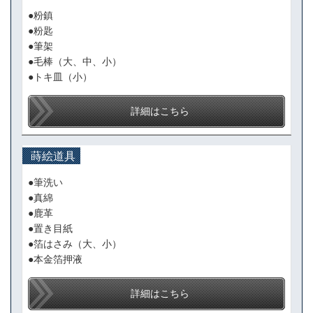
●粉鎮
●粉匙
●筆架
●毛棒（大、中、小）
●トキ皿（小）
詳細はこちら
蒔絵道具
●筆洗い
●真綿
●鹿革
●置き目紙
●箔はさみ（大、小）
●本金箔押液
詳細はこちら