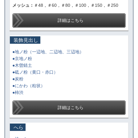
メッシュ：
＃48，＃60，＃80，＃100，＃150，＃250
詳細はこちら
装飾見出し
●地ノ粉（一辺地、二辺地、三辺地）
●京地ノ粉
●木曽錆土
●砥ノ粉（黄口・赤口）
●炭粉
●にかわ（粒状）
●柿渋
詳細はこちら
へら