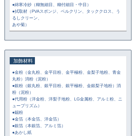
●綿寒冷紗
（糊無細目、糊付細目・中目）
●拭取材
（PVAスポンジ、ベルクリン、タッククロス、う
るしクリーン、
あや菊）
加飾材料
●金粉
（金丸粉、金平目粉、金平極粉、金梨子地粉、青金
丸粉）消粉（泥粉）
●銀粉
（銀丸粉、銀平目粉、銀平極粉、金銀梨子地粉）消
粉（泥粉）
●代用粉
（洋金粉、洋梨子地粉、LG金属粉、アルミ粉、ニ
ュープリズム）
●錫粉
●金箔
（本金箔、洋金箔）
●銀箔
（本銀箔、アルミ箔）
●あかし紙