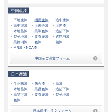
中国産漆
・
下地生漆
・
摺用生漆
・
透中塗漆
・
黒中塗漆
・
上朱合漆
・
上黒漆
・
木地呂漆
・
黒蝋色漆
・
透箔下漆
・
梨子地漆
・
黄春慶漆
・
透艶消漆
・
黒艶消漆
・
色漆
・
釦漆
・
MR漆・NOA漆
中国産ご注文フォーム
日本産漆
・
生正味漆
・
朱合漆
・
黒漆
・
木地呂漆
・
黒呂色漆
・
透箔下漆
・
黒箔下漆
・
黄春慶漆
・
梨子地漆
・
色漆
日本産漆ご注文フォーム