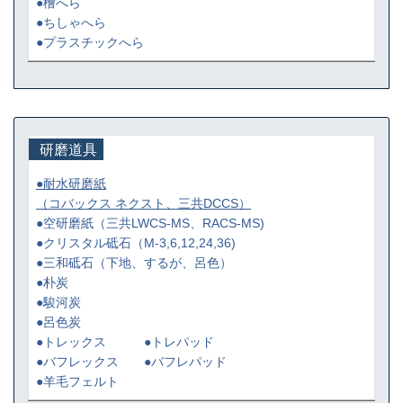
●檜へら
●ちしゃへら
●プラスチックへら
研磨道具
●耐水研磨紙
（コバックス ネクスト、三共DCCS）
●空研磨紙
（三共LWCS-MS、RACS-MS)
●クリスタル砥石
（M-3,6,12,24,36)
●三和砥石
（下地、するが、呂色）
●朴炭
●駿河炭
●呂色炭
●トレックス ●トレパッド
●バフレックス ●バフレパッド
●羊毛フェルト