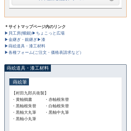
＊サイトマップページ内のリンク
▶貝工房(螺鈿)
▶ちょこっと広場
▶金継ぎ・銀継ぎ
▶漆
▶蒔絵道具・漆工材料
▶各種フォーム(ご注文・価格表請求など）
蒔絵道具・漆工材料
蒔絵筆
【村田九郎兵衛製】
・黄軸鶴書 ・赤軸根朱替
・黒軸根朱替 ・白軸根朱替
・
黒軸大丸筆 ・黒軸中丸筆
・黒軸小丸筆