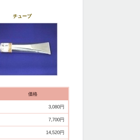
チューブ
価格
3,080
円
7,700円
14,520円