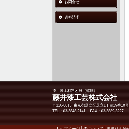
お問合せ
資料請求
漆、漆工材料と貝（螺鈿）
藤井漆工芸株式会社
〒120-0015 東京都足立区​足立1丁目29番18号
TEL：03-3848-2141 FAX：03-3889-3227
トップページ
漆について
漆塗りを始