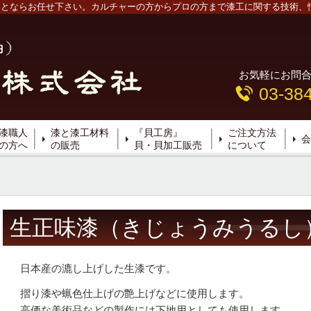
)のことならお任せ下さい。カルチャーの方からプロの方まで漆工に関する技術
お気軽にお問
03-38
漆職人
漆と漆工材料
『貝工房』
ご注文方法
会
の方へ
の販売
貝・貝加工販売
について
生正味漆（きじょうみうるし
日本産の漉し上げした生漆です。
摺り漆や蝋色仕上げの艶上げなどに使用します。
高価な美術品などの製作には下地用としても使用します。