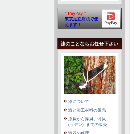
“ PayPay ”
東京足立店頭で使
えます！
漆のことならお任せ下さい
漆について
漆と漆工材料の販売
原貝から厚貝、薄貝
(ラデン) までの販売
漆器の修理