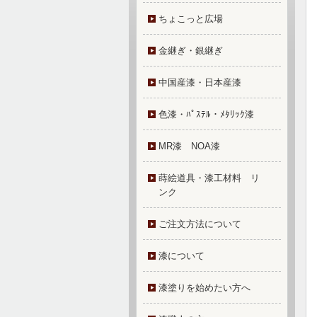
ちょこっと広場
金継ぎ・銀継ぎ
中国産漆・日本産漆
色漆・ﾊﾟｽﾃﾙ・ﾒﾀﾘｯｸ漆
MR漆 NOA漆
蒔絵道具・漆工材料 リ
ンク
ご注文方法について
漆について
漆塗りを始めたい方へ