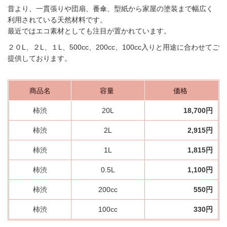
昔より、一貫張りや団扇、番傘、型紙から家屋の塗装まで幅広く
利用されている天然材料です。
最近ではエコ素材としても注目が置かれています。
２０L、２L、１L、500cc、200cc、100cc入りと用途に合わせてご
提供しております。
商品名
容量
価格
柿渋
20L
18,700円
柿渋
2L
2,915円
柿渋
1L
1,815円
柿渋
0.5L
1,100円
柿渋
200cc
550円
柿渋
100cc
330円