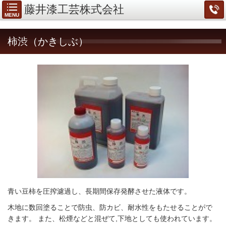
藤井漆工芸株式会社
MENU
柿渋（かきしぶ）
青い豆柿を圧搾濾過し、長期間保存発酵させた液体です。
木地に数回塗ることで防虫、防カビ、耐水性をもたせることがで
きます。
また、松煙などと混ぜて,下地としても使われています。