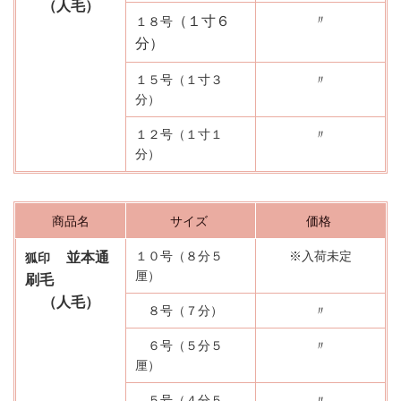
（人毛）
〃
（１
寸６
１８号
分）
１５号（１寸３
〃
分）
１２号（１寸１
〃
分）
商品名
サイズ
価格
１０号（８分５
※入荷未定
並本通
狐印
厘）
刷毛
（人毛）
８号（７分）
〃
６号（５分５
〃
厘）
５号（４分５
〃