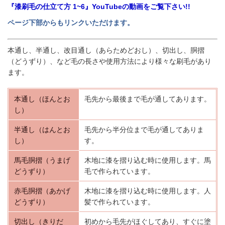
『漆刷毛の仕立て方 1~6』YouTubeの動画をご覧下さい!!
ページ下部からもリンクいただけます。
本通し、半通し、改目通し（あらためどおし）、切出し、胴摺
（どうずり）、など毛の長さや使用方法により様々な刷毛があり
ます。
本通し（ほんとお
毛先から最後まで毛が通してあります。
し）
半通し（はんとお
毛先から半分位まで毛が通してありま
し）
す。
馬毛胴摺（うまげ
木地に漆を摺り込む時に使用します。馬
どうずり）
毛で作られています。
赤毛胴摺（あかげ
木地に漆を摺り込む時に使用します。人
どうずり）
髪で作られています。
切出し（きりだ
初めから毛先がほぐしてあり、すぐに塗