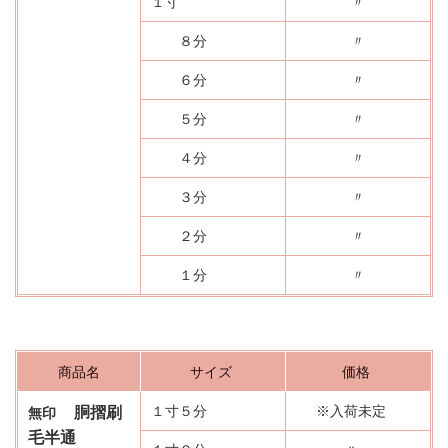
１寸
〃
８分
〃
６分
〃
５分
〃
４分
〃
３分
〃
２分
〃
１分
〃
商品名
サイズ
価格
１寸５分
※入荷未定
胴摺刷
無印
毛半通