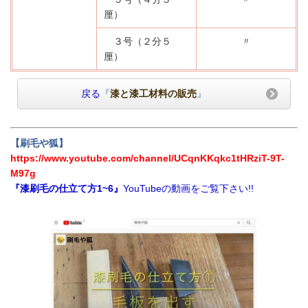
厘）
３号（２分５
〃
厘）
戻る
『
漆と漆工材料の販売
』
【刷毛や狐】
https://www.youtube.com/channel/UCqnKKqkc1tHRziT-9T-
M97g
『漆刷毛の仕立て方1~6』
YouTubeの動画をご覧下さい!!