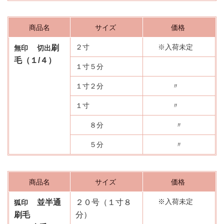
商品名
サイズ
価格
２寸
※入荷未定
刷
無印 切出
毛（１/４）
１寸５分
１寸２分
〃
１寸
〃
８分
〃
５分
〃
商品名
サイズ
価格
※入荷未定
並半通
２０号（１
寸
８
狐印
刷毛
分）