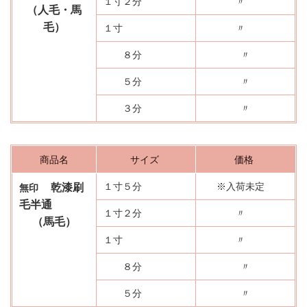
１寸２分
〃
（人毛・馬
毛）
１寸
〃
８分
〃
５分
〃
３分
〃
商品名
サイズ
価格
１寸５分
※入荷未定
乾漆刷
無印
毛半通
１寸２分
〃
（馬毛）
１寸
〃
８分
〃
５分
〃