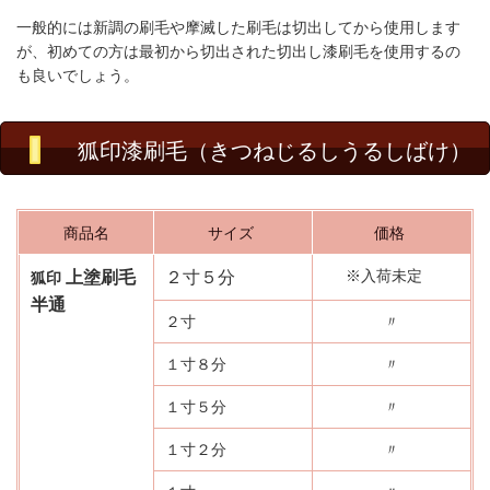
一般的には新調の刷毛や摩滅した刷毛は切出してから使用します
が、初めての方は最初から切出された切出し漆刷毛を使用するの
も良いでしょう。
狐印漆刷毛（きつねじるしうるしばけ）
商品名
サイズ
価格
※入荷未定
上塗刷毛
２
寸
５
分
狐印
半通
２寸
〃
１寸８分
〃
１寸５分
〃
１寸２分
〃