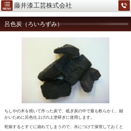
藤井漆工芸株式会社
MENU
呂色炭（ろいろずみ）
ちしやの木を焼いて作った炭で、砥ぎ炭の中で最も軟らかく、細
かいために呂色仕上げの上塗研ぎに使用します。
乾燥するとすぐに崩れてしまうので、水につけて保管しておくと