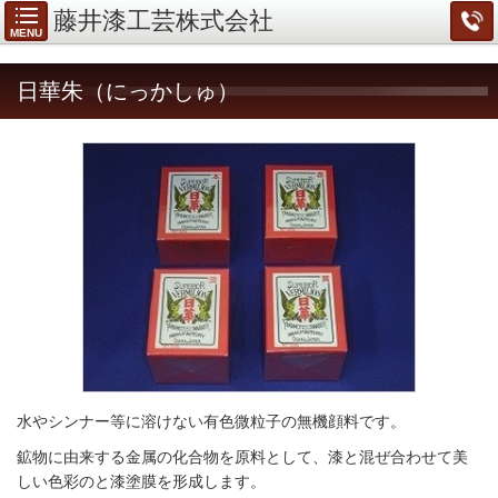
藤井漆工芸株式会社
MENU
日華朱（にっかしゅ）
水やシンナー等に溶けない有色微粒子の無機顔料です。
鉱物に由来する金属の化合物を原料として、漆と混ぜ合わせて美
しい色彩のと漆塗膜を形成します。