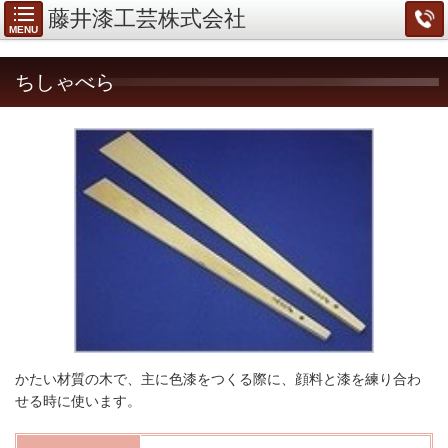
藤井漆工芸株式会社
MENU
ちしゃべら
かたい材質の木で、主に色漆をつくる際に、顔料と漆を練り合わ
せる時に使います。