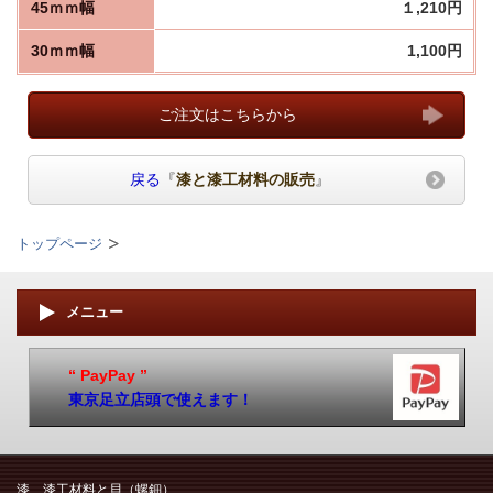
45ｍｍ幅
１,210円
30ｍｍ幅
1,100円
ご注文はこちらから
戻る
『
漆と漆工材料の販売
』
トップページ
メニュー
“ PayPay ”
東京足立店頭で使えます！
漆、漆工材料と貝（螺鈿）