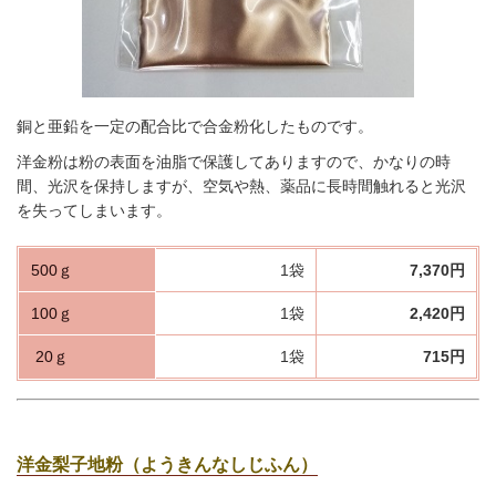
銅と亜鉛を一定の配合比で合金粉化したものです。
洋金粉は粉の表面を油脂で保護してありますので、かなりの時
間、光沢を保持しますが、空気や熱、薬品に長時間触れると光沢
を失ってしまいます。
500ｇ
1袋
7,370円
100ｇ
1袋
2,420円
20ｇ
1袋
715円
洋金梨子地粉（ようきんなしじふん）