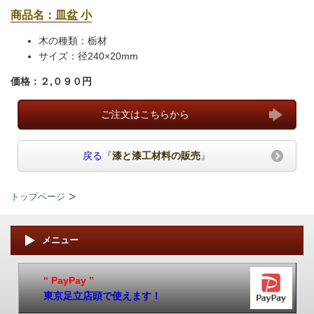
商品名：皿盆 小
木の種類：栃材
サイズ：径240×20mm
価格：２,０９０
円
ご注文はこちらから
戻る
『
漆と漆工材料の販売
』
トップページ
メニュー
“ PayPay ”
東京足立店頭で使えます！