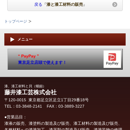
戻る
『
漆と漆工材料の販売
』
トップページ
メニュー
“ PayPay ”
東京足立店頭で使えます！
漆、漆工材料と貝（螺鈿）
藤井漆工芸株式会社
〒120-0015 東京都足立区​足立1丁目29番18号
TEL：03-3848-2141 FAX：03-3889-3227
●営業品目：
漆液の販売、漆塗料の製造及び販売、漆工材料の製造及び販売、
各種材料への漆塗加工、漆器類の製造及び販売、漆塗装物の修理