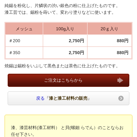
純錫を粉化し、片鱗状の渋い銀色の粉に仕上げたものです。
漆工芸では、錫粉を蒔いて、変わり塗りなどに使います。
メッシュ
100g入り
20ｇ入り
＃200
2,750円
880円
＃350
2,750円
880円
焼錫は錫粉をいぶして黒色または茶色に仕上げたものです。
ご注文はこちらから
戻る
『
漆と漆工材料の販売
』
漆、漆芸材料(漆工材料） と貝(螺鈿 らでん）のことならお
任せ下さい。