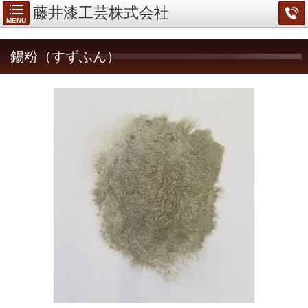
藤井漆工芸株式会社
MENU
錫粉（すずふん）